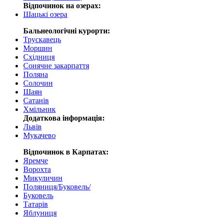
Відпочинок на озерах:
Шацькі озера
Бальнеологічні курорти:
Трускавець
Моршин
Східниця
Сонячне закарпаття
Поляна
Солочин
Шаян
Сатанів
Хмільник
Додаткова інформація:
Львів
Мукачево
Відпочинок в Карпатах:
Яремче
Ворохта
Микуличин
Поляниця/Буковель/
Буковель
Татарів
Яблуниця