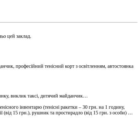
ньо цей заклад.
майданчик, професійний тенісний корт з освітленням, автостоянка
чинку, виклик таксі, дитячий майданчик…
енісного інвентарю (тенісні ракетки – 30 грн. на 1 годину,
лії (від 15 грн.), рушник та простирадло (від 15 грн. з особи) …