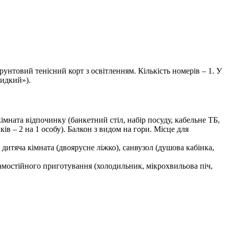
 ґрунтовий тенісний корт з освітленням. Кількість номерів – 1. У
видкий»).
кімната відпочинку (банкетний стіл, набір посуду, кабельне ТБ,
ків – 2 на 1 особу). Балкон з видом на гори. Мiсце для
 дитяча кімната (двоярусне ліжко), санвузол (душова кабінка,
 самостійного приготування (холодильник, мікрохвильова піч,