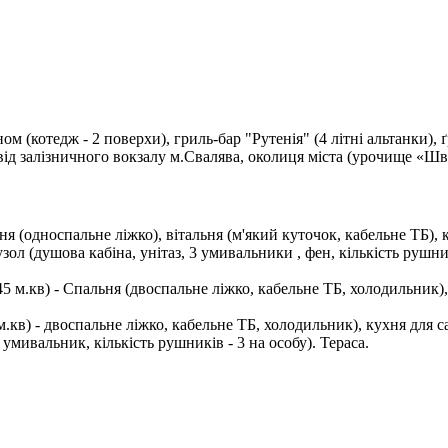
ном (котедж - 2 поверхи), гриль-бар "Рутенія" (4 літні альтанки),
 від залізничного вокзалу м.Свалява, околиця міста (урочище «Ш
ня (односпальне ліжко), вітальня (м'який куточок, кабельне ТБ), 
узол (душова кабіна, унітаз, 3 умивальники , фен, кількість рушни
45 м.кв) - Спальня (двоспальне ліжко, кабельне ТБ, холодильник),
м.кв) - двоспальне ліжко, кабельне ТБ, холодильник), кухня для
 умивальник, кількість рушників - 3 на особу). Тераса.