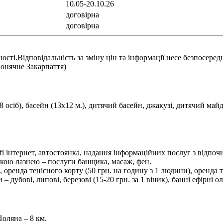
10.05-20.10.26
договірна
договірна
ності.Відповідальність за зміну цін та інформації несе безпосеред
Сонячне Закарпаття)
 (6-8 осіб), басейн (13х12 м.), дитячий басейн, джакузі, дитячий 
fi інтернет, автостоянка, надання інформаційних послуг з відпо
ською лазнею – послуги банщика, масаж, фен.
 оренда тенісного корту (50 грн. на годину з 1 людини), оренда т
 – дубові, липові, березові (15-20 грн. за 1 віник), банні ефірні о
Поляна – 8 км.