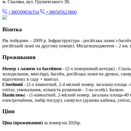
м. Свалява, вул. Грушевського 38,
+380509036354
+380505623860
Візитка
Рік побудови – 2009 р. Інфраструктура - російська лазня з басей
російській лазні на другому поверсі. Місцезнаходження – 2 км.
Проживання
Номер з лазнею та басейном
- (2-х поверховий котедж) - Спаль
холодильник, міні-бар), басейн, російська лазня на дровах, санв
вiдпочинку в саду + мангал.
Сімейний
- (2-х кімнатний, 2-4 місний номер, загальна площа -
унітаз, умивальник, кількість рушників - 3 на особу). Балкон.
Напівлюкс
- (1-кімнатний, 2-місний номер, загальна площа-40 
електрочайник, набір посуду), санвузол (душова кабінка, унітаз,
Ціни
Ціна (проживання)
за номер:на 2026р.