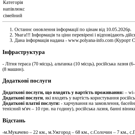
Категорія
напівлюкс
сімейний
Останнє оновлення інформації по цінам від 10.05.2026р.
Увага!!! Інформація та ціни перевірені і відповідають дійс
Дана інформація надана - www.polyana-info.com (Курорт 
Інфраструктура
- Літня тераса (70 місць), альтанка (10 місць), російська лазня
(8 машин).
Додаткові послуги
Додаткові послуги, що входять у вартість проживання:
– wi-
Додаткові послуги
, які входять у вартість користування росій
Додаткові платні послуги:
- харчування на замовлення, басейн,
тенісний м'яч – 10 грн. на годину), російська лазня, банні віники
Відстань
-м.Мукачево – 22 км., м.Ужгород – 68 км., с.Солочин – 7 км., с.